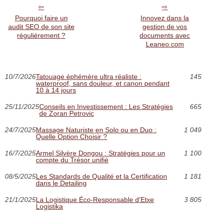
Pourquoi faire un
Innovez dans la
audit SEO de son site
gestion de vos
régulièrement ?
documents avec
Leaneo.com
10/7/2026
Tatouage éphémère ultra réaliste :
145
waterproof, sans douleur, et canon pendant
10 à 14 jours
25/11/2025
Conseils en Investissement : Les Stratégies
665
de Zoran Petrovic
24/7/2025
Massage Naturiste en Solo ou en Duo :
1 049
Quelle Option Choisir ?
16/7/2025
Armel Silvère Dongou : Stratégies pour un
1 100
compte du Trésor unifié
08/5/2025
Les Standards de Qualité et la Certification
1 181
dans le Detailing
21/1/2025
La Logistique Éco-Responsable d'Etxe
3 805
Logistika