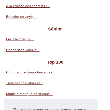
À la croisée des chemins :...
Bracelet en vinyle...
Sénior
Luc Pastorel, l’«...
Connaissez-vous la...
Top 100
Comprendre l'importance des...
Tintement de vitres et...
Moule à manqué en silicone...
Révélez la beauté de votre...
This website uses cookies to ensure you get