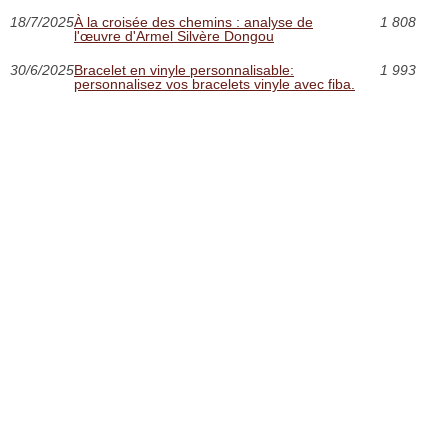
18/7/2025
À la croisée des chemins : analyse de
1 808
l'œuvre d'Armel Silvère Dongou
30/6/2025
Bracelet en vinyle personnalisable:
1 993
personnalisez vos bracelets vinyle avec fiba.