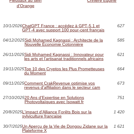
Fleutiaux au sein
Crinière Équine
d'Orange
10/1/2026
ChatGPT France : accédez à GPT‑5.1 et
627
GPT‑4 avec support 100 pour-cent français
04/12/2025
Sidi Mohamed Kagnassi : Architecte de la
585
Nouvelle Économie Cotonnière
26/11/2025
Sidi Mohamed Kagnassi : Innovateur pour
621
les arts et l'artisanat traditionnels africains
19/11/2025
Top 10 des Cryptos les Plus Prometteuses
664
du Moment
09/11/2025
Comment CrakRevenue optimise vos
673
revenus d'affiliation dans le secteur cam
27/10/2025
20 Ans d'Expertise en Solutions
751
Photovoltaïques avec Isowatt.fr
20/8/2025
L'impact d'Alliance Forêts Bois sur la
1 420
sylviculture française
30/7/2025
Un Aperçu de la Vie de Dongou Zidane sur la
1 621
Plateforme X