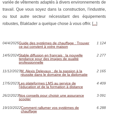
variée de vêtements adaptés à divers environnements de
travail. Que vous soyez dans la construction, l'industrie,
ou tout autre secteur nécessitant des équipements
robustes, Blaklader a quelque chose à vous offrir. [
...
]
04/4/2025
Guide des systèmes de chauffage : Trouver
1 124
ce qui convient à votre maison
14/5/2024
Stable diffusion en français : la nouvelle
2 277
tendance pour des images de qualité
professionnelle
11/12/2023
M. Alexis Delevaux : de la passion à la
2 165
réussite dans le domaine de la diplomatie
17/5/2023
Les plateformes LMS au service de
4 409
l'éducation et de la formation à distance
26/2/2023
Nos conseils pour choisir une assurance
3 091
scooter
19/10/2022
Comment rallumer vos systèmes de
6 288
chauffage