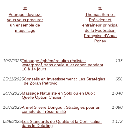
Pourquoi devriez-
Thomas Berrio :
vous vous procurer
Président et
un ensemble de
entraîneur principal
maquillage
de la Fédération
Française d'Aqua
Poney
10/7/2026
Tatouage éphémère ultra réaliste :
133
waterproof, sans douleur, et canon pendant
10 à 14 jours
25/11/2025
Conseils en Investissement : Les Stratégies
656
de Zoran Petrovic
24/7/2025
Massage Naturiste en Solo ou en Duo :
1 040
Quelle Option Choisir ?
16/7/2025
Armel Silvère Dongou : Stratégies pour un
1 090
compte du Trésor unifié
08/5/2025
Les Standards de Qualité et la Certification
1 172
dans le Detailing