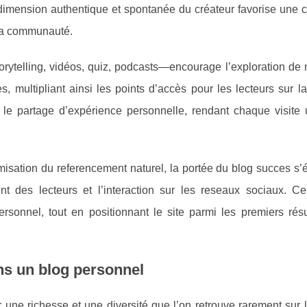
a dimension authentique et spontanée du créateur favorise une
 sa communauté.
torytelling, vidéos, quiz, podcasts—encourage l’exploration d
multipliant ainsi les points d’accès pour les lecteurs sur l
si le partage d’expérience personnelle, rendant chaque visite 
imisation du referencement naturel, la portée du blog succes s’é
nt des lecteurs et l’interaction sur les reseaux sociaux. Cel
rsonnel, tout en positionnant le site parmi les premiers résu
ans un blog personnel
 une richesse et une diversité que l’on retrouve rarement sur 