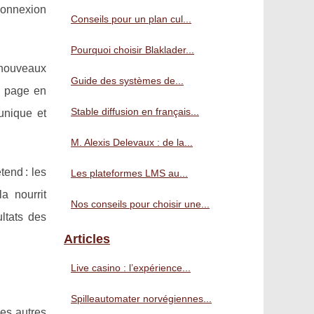
 connexion
Conseils pour un plan cul...
Pourquoi choisir Blaklader...
e nouveaux
Guide des systèmes de...
a page en
Stable diffusion en français...
unique et
M. Alexis Delevaux : de la...
tend : les
Les plateformes LMS au...
a nourrit
Nos conseils pour choisir une...
ltats des
Articles
Live casino : l’expérience...
Spilleautomater norvégiennes...
les autres