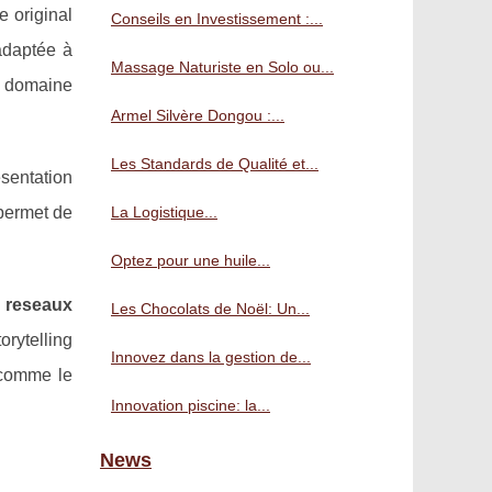
e original
Conseils en Investissement :...
adaptée à
Massage Naturiste en Solo ou...
e domaine
Armel Silvère Dongou :...
Les Standards de Qualité et...
sentation
 permet de
La Logistique...
Optez pour une huile...
s
reseaux
Les Chocolats de Noël: Un...
orytelling
Innovez dans la gestion de...
 comme le
Innovation piscine: la...
News