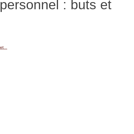
personnel​ : buts et
et...