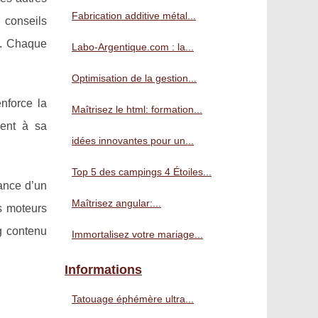
Fabrication additive métal...
 conseils
el. Chaque
Labo-Argentique.com : la...
Optimisation de la gestion...
enforce la
Maîtrisez le html: formation...
ment à sa
idées innovantes pour un...
Top 5 des campings 4 Étoiles...
sance d’un
Maîtrisez angular:...
s moteurs
g contenu
Immortalisez votre mariage...
Informations
Tatouage éphémère ultra...