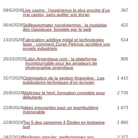
08/5/2026
Live casino : l’expérience la plus proche d’un
367
vrai casino, sans quitter son écran
06/4/2026
Spilleautomater norvégiennes : la nostalgie
422
des classiques, boostée par le web
13/2/2026
Fabrication additive métal et technologies
514
laser : comment Zoran Petrovic accélère vos
projets industriels
20/10/2025
Labo-Argentique.com : la plateforme
805
incontournable pour les amateurs de
photographie argentique
31/7/2025
Optimisation de la gestion financière : Les
1 410
publications techniques d'un écrivain
26/8/2024
Maîtrisez le html: formation complète pour
2 735
débutants
22/8/2024
idées innovantes pour un teambuilding
1 673
mémorable
22/8/2024
Top 5 des campings 4 Étoiles en bretagne
1 860
sud
24/7/2024
Maîtrisez angular: perfectionnez vos
2 377