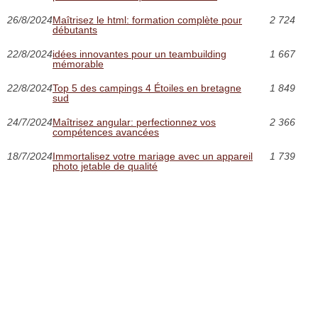
26/8/2024
Maîtrisez le html: formation complète pour
2 724
débutants
22/8/2024
idées innovantes pour un teambuilding
1 667
mémorable
22/8/2024
Top 5 des campings 4 Étoiles en bretagne
1 849
sud
24/7/2024
Maîtrisez angular: perfectionnez vos
2 366
compétences avancées
18/7/2024
Immortalisez votre mariage avec un appareil
1 739
photo jetable de qualité