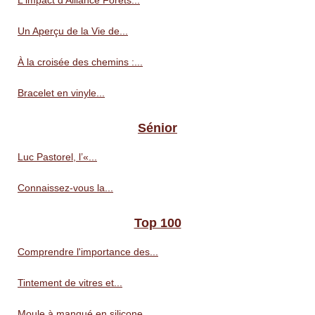
L'impact d'Alliance Forêts...
Un Aperçu de la Vie de...
À la croisée des chemins :...
Bracelet en vinyle...
Sénior
Luc Pastorel, l’«...
Connaissez-vous la...
Top 100
Comprendre l'importance des...
Tintement de vitres et...
Moule à manqué en silicone...