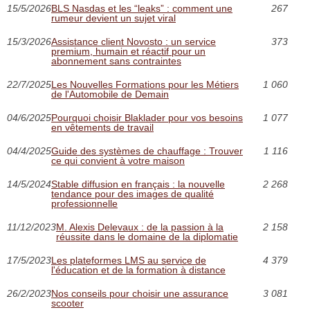
15/5/2026
BLS Nasdas et les “leaks” : comment une
267
rumeur devient un sujet viral
15/3/2026
Assistance client Novosto : un service
373
premium, humain et réactif pour un
abonnement sans contraintes
22/7/2025
Les Nouvelles Formations pour les Métiers
1 060
de l'Automobile de Demain
04/6/2025
Pourquoi choisir Blaklader pour vos besoins
1 077
en vêtements de travail
04/4/2025
Guide des systèmes de chauffage : Trouver
1 116
ce qui convient à votre maison
14/5/2024
Stable diffusion en français : la nouvelle
2 268
tendance pour des images de qualité
professionnelle
11/12/2023
M. Alexis Delevaux : de la passion à la
2 158
réussite dans le domaine de la diplomatie
17/5/2023
Les plateformes LMS au service de
4 379
l'éducation et de la formation à distance
26/2/2023
Nos conseils pour choisir une assurance
3 081
scooter