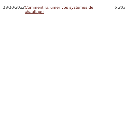
19/10/2022
Comment rallumer vos systèmes de
6 283
chauffage