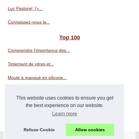
Luc Pastorel, l’«...
Connaissez-vous la...
Top 100
Comprendre l'importance des...
Tintement de vitres et...
Moule à manqué en silicone...
Révélez la beauté de votre...
This website uses cookies to ensure you get
Choisir la bonne litière...
the best experience on our website.
Learn more
Le CBD : un ingrédient...
Refuse Cookie
Allow cookies
© 2026
Arcans.eu
Cookies Policy