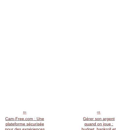
Cam-Free.com : Une
Gérer son argent
plateforme sécurisée
quand on joue :
pour des expériences
budget, bankroll et