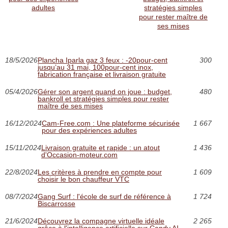
adultes
stratégies simples
pour rester maître de
ses mises
18/5/2026
Plancha Iparla gaz 3 feux : -20pour-cent
300
jusqu’au 31 mai, 100pour-cent inox,
fabrication française et livraison gratuite
05/4/2026
Gérer son argent quand on joue : budget,
480
bankroll et stratégies simples pour rester
maître de ses mises
16/12/2024
Cam-Free.com : Une plateforme sécurisée
1 667
pour des expériences adultes
15/11/2024
Livraison gratuite et rapide : un atout
1 436
d'Occasion-moteur.com
22/8/2024
Les critères à prendre en compte pour
1 609
choisir le bon chauffeur VTC
08/7/2024
Gang Surf : l'école de surf de référence à
1 724
Biscarrosse
21/6/2024
Découvrez la compagne virtuelle idéale
2 265