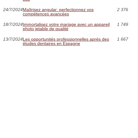
24/7/2024
Maîtrisez angular: perfectionnez vos
2 376
compétences avancées
18/7/2024
Immortalisez votre mariage avec un appareil
1 749
photo jetable de qualité
13/7/2024
Les opportunités professionnelles après des
1 667
études dentaires en Espagne