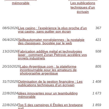
mémorable
Les publications
techniques d'un
écrivain
08/5/2026
Live casino : l’expérience la plus proche d’un
367
vrai casino, sans quitter son écran
06/4/2026
Spilleautomater norvégiennes : la nostalgie
421
des classiques, boostée par le web
13/2/2026
Fabrication additive métal et technologies
508
laser : comment Zoran Petrovic accélère vos
projets industriels
20/10/2025
Labo-Argentique.com : la plateforme
805
incontournable pour les amateurs de
photographie argentique
31/7/2025
Optimisation de la gestion financière : Les
1 408
publications techniques d'un écrivain
22/8/2024
idées innovantes pour un teambuilding
1 673
mémorable
22/8/2024
Top 5 des campings 4 Étoiles en bretagne
1 859
sud