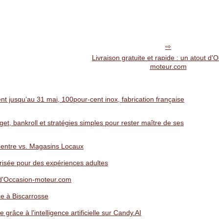
Livraison gratuite et rapide : un atout d'
moteur.com
nt jusqu’au 31 mai, 100pour-cent inox, fabrication française
et, bankroll et stratégies simples pour rester maître de ses
Centre vs. Magasins Locaux
isée pour des expériences adultes
ut d'Occasion-moteur.com
ce à Biscarrosse
grâce à l'intelligence artificielle sur Candy.AI