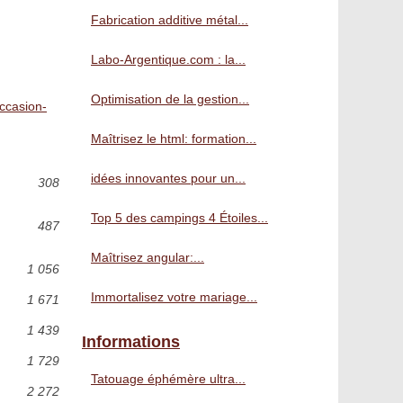
Fabrication additive métal...
Labo-Argentique.com : la...
Optimisation de la gestion...
Occasion-
Maîtrisez le html: formation...
idées innovantes pour un...
308
Top 5 des campings 4 Étoiles...
487
Maîtrisez angular:...
1 056
Immortalisez votre mariage...
1 671
1 439
Informations
1 729
Tatouage éphémère ultra...
2 272