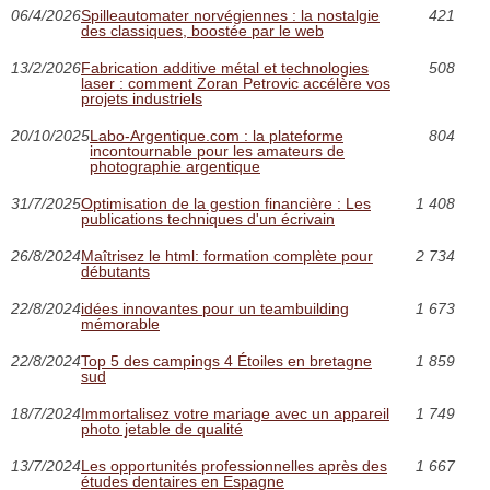
06/4/2026
Spilleautomater norvégiennes : la nostalgie
421
des classiques, boostée par le web
13/2/2026
Fabrication additive métal et technologies
508
laser : comment Zoran Petrovic accélère vos
projets industriels
20/10/2025
Labo-Argentique.com : la plateforme
804
incontournable pour les amateurs de
photographie argentique
31/7/2025
Optimisation de la gestion financière : Les
1 408
publications techniques d'un écrivain
26/8/2024
Maîtrisez le html: formation complète pour
2 734
débutants
22/8/2024
idées innovantes pour un teambuilding
1 673
mémorable
22/8/2024
Top 5 des campings 4 Étoiles en bretagne
1 859
sud
18/7/2024
Immortalisez votre mariage avec un appareil
1 749
photo jetable de qualité
13/7/2024
Les opportunités professionnelles après des
1 667
études dentaires en Espagne