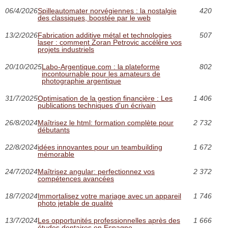
06/4/2026
Spilleautomater norvégiennes : la nostalgie
420
des classiques, boostée par le web
13/2/2026
Fabrication additive métal et technologies
507
laser : comment Zoran Petrovic accélère vos
projets industriels
20/10/2025
Labo-Argentique.com : la plateforme
802
incontournable pour les amateurs de
photographie argentique
31/7/2025
Optimisation de la gestion financière : Les
1 406
publications techniques d'un écrivain
26/8/2024
Maîtrisez le html: formation complète pour
2 732
débutants
22/8/2024
idées innovantes pour un teambuilding
1 672
mémorable
24/7/2024
Maîtrisez angular: perfectionnez vos
2 372
compétences avancées
18/7/2024
Immortalisez votre mariage avec un appareil
1 746
photo jetable de qualité
13/7/2024
Les opportunités professionnelles après des
1 666
études dentaires en Espagne