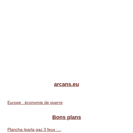
arcans.eu
Europe : économie de guerre
Bons plans
Plancha Iparla gaz 3 feux :...