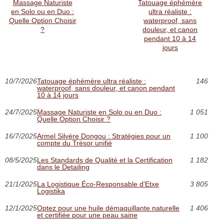
Massage Naturiste
Tatouage éphémère
en Solo ou en Duo :
ultra réaliste :
Quelle Option Choisir
waterproof, sans
?
douleur, et canon
pendant 10 à 14
jours
10/7/2026
Tatouage éphémère ultra réaliste :
146
waterproof, sans douleur, et canon pendant
10 à 14 jours
24/7/2025
Massage Naturiste en Solo ou en Duo :
1 051
Quelle Option Choisir ?
16/7/2025
Armel Silvère Dongou : Stratégies pour un
1 100
compte du Trésor unifié
08/5/2025
Les Standards de Qualité et la Certification
1 182
dans le Detailing
21/1/2025
La Logistique Éco-Responsable d'Etxe
3 805
Logistika
12/1/2025
Optez pour une huile démaquillante naturelle
1 406
et certifiée pour une peau saine