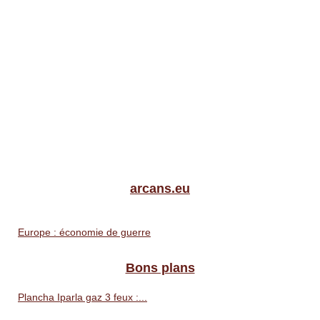
arcans.eu
Europe : économie de guerre
Bons plans
Plancha Iparla gaz 3 feux :...