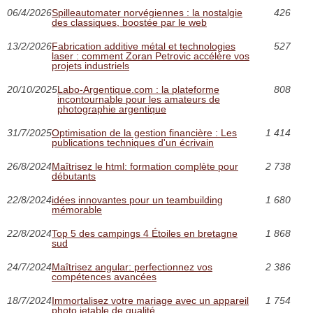
06/4/2026
Spilleautomater norvégiennes : la nostalgie
426
des classiques, boostée par le web
13/2/2026
Fabrication additive métal et technologies
527
laser : comment Zoran Petrovic accélère vos
projets industriels
20/10/2025
Labo-Argentique.com : la plateforme
808
incontournable pour les amateurs de
photographie argentique
31/7/2025
Optimisation de la gestion financière : Les
1 414
publications techniques d'un écrivain
26/8/2024
Maîtrisez le html: formation complète pour
2 738
débutants
22/8/2024
idées innovantes pour un teambuilding
1 680
mémorable
22/8/2024
Top 5 des campings 4 Étoiles en bretagne
1 868
sud
24/7/2024
Maîtrisez angular: perfectionnez vos
2 386
compétences avancées
18/7/2024
Immortalisez votre mariage avec un appareil
1 754
photo jetable de qualité