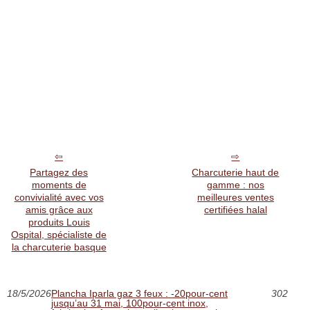
Partagez des
Charcuterie haut de
moments de
gamme : nos
convivialité avec vos
meilleures ventes
amis grâce aux
certifiées halal
produits Louis
Ospital, spécialiste de
la charcuterie basque
18/5/2026
Plancha Iparla gaz 3 feux : -20pour-cent
302
jusqu’au 31 mai, 100pour-cent inox,