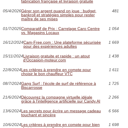
fabrication française et livraison gratuite
05/4/2026
Gérer son argent quand on joue : budget,
481
bankroll et stratégies simples pour rester
maître de ses mises
01/7/2025
Comparatif de Prix : Carrelage Caro Centre
1 054
vs. Magasins Locaux
16/12/2024
Cam-Free.com : Une plateforme sécurisée
1 669
pour des expériences adultes
15/11/2024
Livraison gratuite et rapide : un atout
1 438
d'Occasion-moteur.com
22/8/2024
Les critères à prendre en compte pour
1 611
choisir le bon chauffeur VTC
08/7/2024
Gang Surf : l'école de surf de référence à
1 725
Biscarrosse
21/6/2024
Découvrez la compagne virtuelle idéale
2 266
grâce à l'intelligence artificielle sur Candy.AI
13/6/2024
Les secrets pour écrire un message cadeau
6 566
touchant et sincère
10/6/2024
Les critères à prendre en compte pour bien
1 698