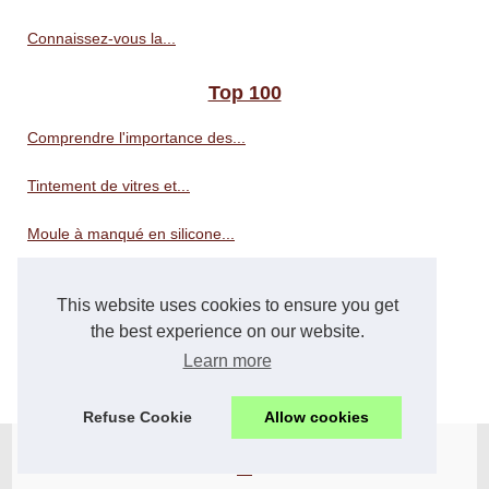
Connaissez-vous la...
Top 100
Comprendre l'importance des...
Tintement de vitres et...
Moule à manqué en silicone...
Révélez la beauté de votre...
This website uses cookies to ensure you get
Choisir la bonne litière...
the best experience on our website.
Learn more
Le CBD : un ingrédient...
Refuse Cookie
Allow cookies
© 2026
Arcans.eu
Cookies Policy
en