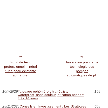
Fond de teint
Innovation piscine: la
professionnel minéral
technologie des
: une peau éclatante
pompes
au naturel
automatiques de pH
10/7/2026
Tatouage éphémère ultra réaliste :
145
waterproof, sans douleur, et canon pendant
10 à 14 jours
25/11/2025
Conseils en Investissement : Les Stratégies
665