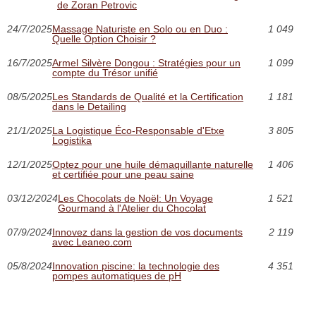
de Zoran Petrovic
24/7/2025
Massage Naturiste en Solo ou en Duo :
1 049
Quelle Option Choisir ?
16/7/2025
Armel Silvère Dongou : Stratégies pour un
1 099
compte du Trésor unifié
08/5/2025
Les Standards de Qualité et la Certification
1 181
dans le Detailing
21/1/2025
La Logistique Éco-Responsable d'Etxe
3 805
Logistika
12/1/2025
Optez pour une huile démaquillante naturelle
1 406
et certifiée pour une peau saine
03/12/2024
Les Chocolats de Noël: Un Voyage
1 521
Gourmand à l'Atelier du Chocolat
07/9/2024
Innovez dans la gestion de vos documents
2 119
avec Leaneo.com
05/8/2024
Innovation piscine: la technologie des
4 351
pompes automatiques de pH