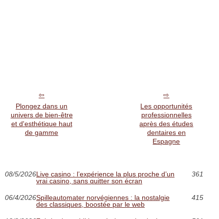
Plongez dans un
Les opportunités
univers de bien-être
professionnelles
et d'esthétique haut
après des études
de gamme
dentaires en
Espagne
08/5/2026
Live casino : l’expérience la plus proche d’un
361
vrai casino, sans quitter son écran
06/4/2026
Spilleautomater norvégiennes : la nostalgie
415
des classiques, boostée par le web