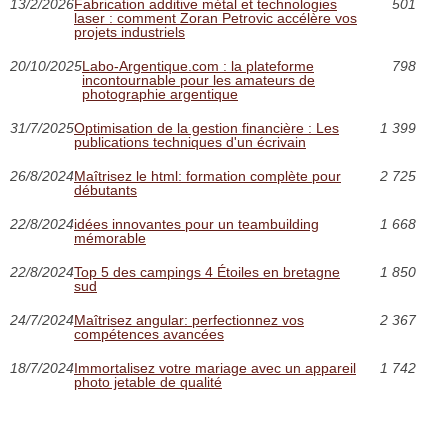
13/2/2026
Fabrication additive métal et technologies
501
laser : comment Zoran Petrovic accélère vos
projets industriels
20/10/2025
Labo-Argentique.com : la plateforme
798
incontournable pour les amateurs de
photographie argentique
31/7/2025
Optimisation de la gestion financière : Les
1 399
publications techniques d'un écrivain
26/8/2024
Maîtrisez le html: formation complète pour
2 725
débutants
22/8/2024
idées innovantes pour un teambuilding
1 668
mémorable
22/8/2024
Top 5 des campings 4 Étoiles en bretagne
1 850
sud
24/7/2024
Maîtrisez angular: perfectionnez vos
2 367
compétences avancées
18/7/2024
Immortalisez votre mariage avec un appareil
1 742
photo jetable de qualité