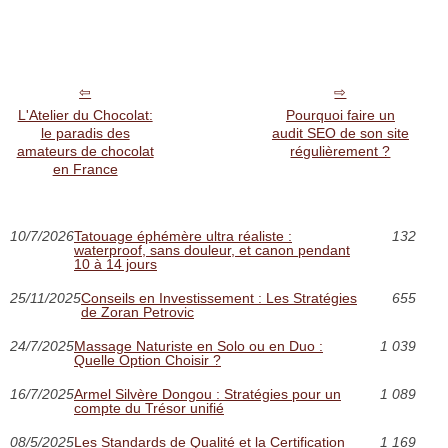
L'Atelier du Chocolat:
Pourquoi faire un
le paradis des
audit SEO de son site
amateurs de chocolat
régulièrement ?
en France
10/7/2026
Tatouage éphémère ultra réaliste :
132
waterproof, sans douleur, et canon pendant
10 à 14 jours
25/11/2025
Conseils en Investissement : Les Stratégies
655
de Zoran Petrovic
24/7/2025
Massage Naturiste en Solo ou en Duo :
1 039
Quelle Option Choisir ?
16/7/2025
Armel Silvère Dongou : Stratégies pour un
1 089
compte du Trésor unifié
08/5/2025
Les Standards de Qualité et la Certification
1 169