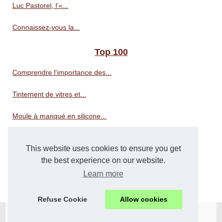
Luc Pastorel, l’«...
Connaissez-vous la...
Top 100
Comprendre l'importance des...
Tintement de vitres et...
Moule à manqué en silicone...
Révélez la beauté de votre...
This website uses cookies to ensure you get
Choisir la bonne litière...
the best experience on our website.
Learn more
Le CBD : un ingrédient...
Refuse Cookie
Allow cookies
© 2026
Arcans.eu
Cookies Policy