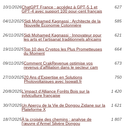
10/1/2026
ChatGPT France : accédez à GPT‑5.1 et
627
GPT‑4 avec support 100 pour-cent français
04/12/2025
Sidi Mohamed Kagnassi : Architecte de la
585
Nouvelle Économie Cotonnière
26/11/2025
Sidi Mohamed Kagnassi : Innovateur pour
621
les arts et l'artisanat traditionnels africains
19/11/2025
Top 10 des Cryptos les Plus Prometteuses
664
du Moment
09/11/2025
Comment CrakRevenue optimise vos
673
revenus d'affiliation dans le secteur cam
27/10/2025
20 Ans d'Expertise en Solutions
750
Photovoltaïques avec Isowatt.fr
20/8/2025
L'impact d'Alliance Forêts Bois sur la
1 420
sylviculture française
30/7/2025
Un Aperçu de la Vie de Dongou Zidane sur la
1 621
Plateforme X
18/7/2025
À la croisée des chemins : analyse de
1 807
l'œuvre d'Armel Silvère Dongou