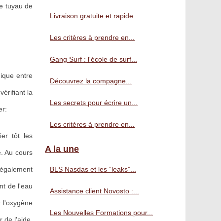
le tuyau de
Livraison gratuite et rapide...
Les critères à prendre en...
Gang Surf : l'école de surf...
mique entre
Découvrez la compagne...
érifiant la
Les secrets pour écrire un...
er:
Les critères à prendre en...
er tôt les
A la une
e. Au cours
z également
BLS Nasdas et les “leaks”...
nt de l'eau
Assistance client Novosto :...
r l'oxygène
Les Nouvelles Formations pour...
 de l'aide.