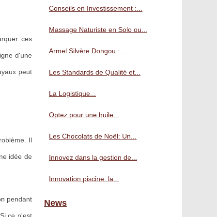
Conseils en Investissement :...
Massage Naturiste en Solo ou...
arquer ces
Armel Silvère Dongou :...
igne d'une
tuyaux peut
Les Standards de Qualité et...
La Logistique...
Optez pour une huile...
Les Chocolats de Noël: Un...
roblème. Il
nne idée de
Innovez dans la gestion de...
Innovation piscine: la...
ion pendant
News
Si ce n'est