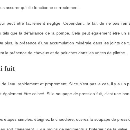
ous assurer qu'elle fonctionne correctement.
qui peut être facilement négligé. Cependant, le fait de ne pas rem
 tels que la défaillance de la pompe. Cela peut également être un s
. De plus, la présence d'une accumulation minérale dans les joints de 
te est la présence de cheveux et de peluches dans les unités de plinthe.
i fuit
de l'eau rapidement et proprement. Si ce n'est pas le cas, il y a un p
ut également être coincé. Si la soupape de pression fuit, c'est une bo
es étapes simples: éteignez la chaudière, ouvrez la soupape de press
u sort clairement, il y a moins de sédiments à l'intérieur de la valve. 