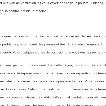
ant le tuyau de ventilation. Si vous voyez des résidus poudreux blancs, 
 si la flamme est bleue et forte.
s signes de corrosion. La corrosion est un processus de réaction chi
 de problèmes, notamment des pannes et des réparations d'urgence. En v
audière. Voici quelques signes de corrosion que vous devriez recherch
udière par un professionnel. De cette façon, vous pourrez identifi
 va pas et le réparer avant qu'il ne devienne une réparation coûteus
 l'eau des chaudières, les gaz et les lignes électriques. Vous pouve
 d'alimentation. Cela pourrait indiquer un problème avec le traiteme
 la corrosion, utilisez des additifs d'eau d'alimentation pour élimine
ouvez également consulter une entreprise de chimie de l'eau pour obtenir