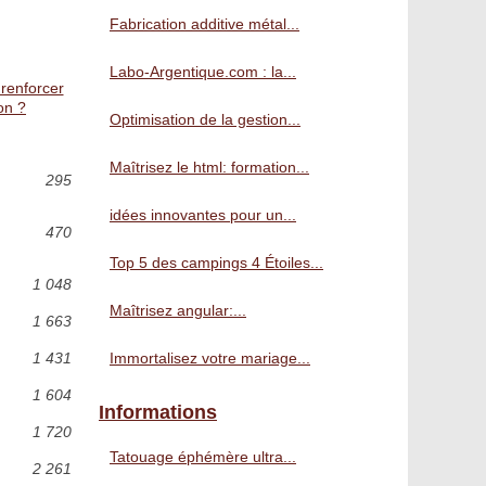
Fabrication additive métal...
Labo-Argentique.com : la...
 renforcer
on ?
Optimisation de la gestion...
Maîtrisez le html: formation...
295
idées innovantes pour un...
470
Top 5 des campings 4 Étoiles...
1 048
Maîtrisez angular:...
1 663
1 431
Immortalisez votre mariage...
1 604
Informations
1 720
Tatouage éphémère ultra...
2 261