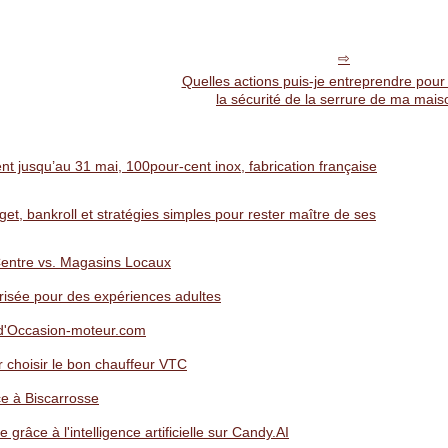
Quelles actions puis-je entreprendre pour
la sécurité de la serrure de ma mais
nt jusqu’au 31 mai, 100pour-cent inox, fabrication française
et, bankroll et stratégies simples pour rester maître de ses
Centre vs. Magasins Locaux
isée pour des expériences adultes
ut d'Occasion-moteur.com
 choisir le bon chauffeur VTC
ce à Biscarrosse
grâce à l'intelligence artificielle sur Candy.AI