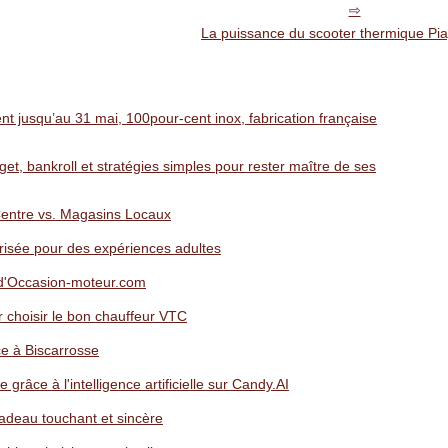
La puissance du scooter thermique Pi
nt jusqu’au 31 mai, 100pour-cent inox, fabrication française
et, bankroll et stratégies simples pour rester maître de ses
Centre vs. Magasins Locaux
isée pour des expériences adultes
ut d'Occasion-moteur.com
 choisir le bon chauffeur VTC
ce à Biscarrosse
grâce à l'intelligence artificielle sur Candy.AI
adeau touchant et sincère