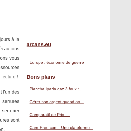
jours à la
arcans.eu
écautions
lons vous
Europe : économie de guerre
essources
Bons plans
lecture !
Plancha Iparla gaz 3 feux :...
t l'un des
 serrures
Gérer son argent quand on...
serrurier
Comparatif de Prix :...
rures sont
Cam-Free.com : Une plateforme...
on.