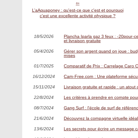
L’aAquaponey : qu'est-ce que c'est et pourquoi
c'est une excellente activité physique ?
18/5/2026
Plancha Iparla gaz 3 feux : -20pour-ce
et livraison gratuite
05/4/2026
Gérer son argent quand on joue : budg
mises
01/7/2025
Comparatif de Prix : Carrelage Caro 
16/12/2024
Cam-Free.com : Une plateforme sécur
15/11/2024
Livraison gratuite et rapide : un ato
22/8/2024
Les critères à prendre en compte pour
08/7/2024
Gang Surf : l'école de surf de référen
21/6/2024
Découvrez la compagne virtuelle idéale 
13/6/2024
Les secrets pour écrire un message c